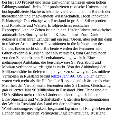
bei fast 100 Prozent und seine Einwohner genießen einen hohen
Bildungsstandard. Jedes Jahr produzieren russische Universitäten
hochqualifizierte Nachwuchskräfte, viele von ihnen im Bereich der
theoretischen und angewandten Wissenschaften. Doch Innovation:
Fehlanzeige. Das einzige was Russland in großem Stil exportiert
sind Rohstoffe und Waffen. Erfolgreichstes russisches
Exportprodukt aller Zeiten ist ein in den 1940er Jahren entwickeltes
automatisches Sturmgewehr: die Kalaschnikow. Zum Dank
dekorierte man ihren Erfinder mit ein paar Orden, aber ließ ihn dann
in relativer Armut sterben. Investitionen in die Infrastruktur des
Landes finden nicht statt. Bis heute werden der Personen- und
Güterverkehr in Russland über ein veraltetes, zum Großteil noch
von den Zaren erbautes Eisenbahnnetz abgewickelt. Eine
mehrspurige Autobahn, die beispielsweise St. Petersburg und
Moskau verbinden würde, gibt es nicht. Von der Anbindung der
Millionenstädte im tieferen Inland ganz zu schweigen. Das mittlere
Vermögen in Russland betrug
letztes Jahr 991 US Dollar
, damit
waren weit mehr als die Hälfte aller Russen deutlich ärmer als eine
Mehrheit der Vietnamesen, Jemeniten oder Sri Lanker. Gleichzeitig
gab es letztes Jahr 96 Milliardäre in Russland. Nur China und die
USA zählten mehr (beides Länder mit einer ungleich höheren
Einwohnerzahl und Wirtschaftskraft). Unter den Industrienationen
der Welt ist Russland das Land mit der höchsten
Wohlstandsungerechtigkeit. Insgesamt lag man auf Rang sieben der
Länder mit der größten Vermögensungleichverteilung: Russland