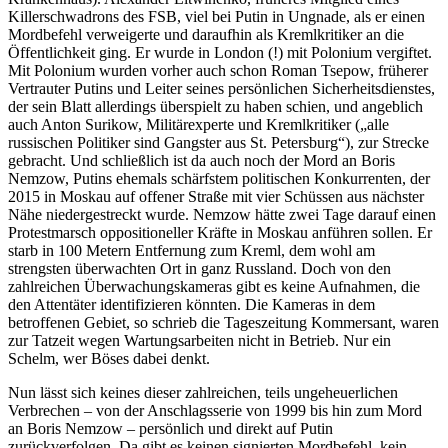
Killerschwadrons des FSB, viel bei Putin in Ungnade, als er einen
Mordbefehl verweigerte und daraufhin als Kremlkritiker an die
Öffentlichkeit ging. Er wurde in London (!) mit Polonium vergiftet.
Mit Polonium wurden vorher auch schon Roman Tsepow, früherer
Vertrauter Putins und Leiter seines persönlichen Sicherheitsdienstes,
der sein Blatt allerdings überspielt zu haben schien, und angeblich
auch Anton Surikow, Militärexperte und Kremlkritiker („alle
russischen Politiker sind Gangster aus St. Petersburg“), zur Strecke
gebracht. Und schließlich ist da auch noch der Mord an Boris
Nemzow, Putins ehemals schärfstem politischen Konkurrenten, der
2015 in Moskau auf offener Straße mit vier Schüssen aus nächster
Nähe niedergestreckt wurde. Nemzow hätte zwei Tage darauf einen
Protestmarsch oppositioneller Kräfte in Moskau anführen sollen. Er
starb in 100 Metern Entfernung zum Kreml, dem wohl am
strengsten überwachten Ort in ganz Russland. Doch von den
zahlreichen Überwachungskameras gibt es keine Aufnahmen, die
den Attentäter identifizieren könnten. Die Kameras in dem
betroffenen Gebiet, so schrieb die Tageszeitung Kommersant, waren
zur Tatzeit wegen Wartungsarbeiten nicht in Betrieb. Nur ein
Schelm, wer Böses dabei denkt.
Nun lässt sich keines dieser zahlreichen, teils ungeheuerlichen
Verbrechen – von der Anschlagsserie von 1999 bis hin zum Mord
an Boris Nemzow – persönlich und direkt auf Putin
zurückverfolgen. Da gibt es keinen signierten Mordbefehl, kein