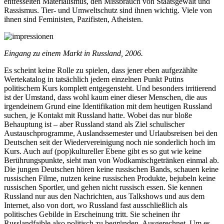
entfesselten Materialismus, den Missbrauch von Staatsgewalt und
Rassismus. Tier- und Umweltschutz sind ihnen wichtig. Viele von
ihnen sind Feministen, Pazifisten, Atheisten.
Eingang zu einem Markt in Russland, 2006.
Es scheint keine Rolle zu spielen, dass jener eben aufgezählte
Wertekatalog in tatsächlich jedem einzelnen Punkt Putins
politischem Kurs komplett entgegensteht. Und besonders irritierend
ist der Umstand, dass wohl kaum einer dieser Menschen, die aus
irgendeinem Grund eine Identifikation mit dem heutigen Russland
suchen, je Kontakt mit Russland hatte. Wobei das nur bloße
Behauptung ist – aber Russland stand als Ziel schulischer
Austauschprogramme, Auslandssemester und Urlaubsreisen bei den
Deutschen seit der Wiedervereinigung noch nie sonderlich hoch im
Kurs. Auch auf (pop)kultureller Ebene gibt es so gut wie keine
Berührungspunkte, sieht man von Wodkamischgetränken einmal ab.
Die jungen Deutschen hören keine russischen Bands, schauen keine
russischen Filme, nutzen keine russischen Produkte, bejubeln keine
russischen Sportler, und gehen nicht russisch essen. Sie kennen
Russland nur aus den Nachrichten, aus Talkshows und aus dem
Internet, also von dort, wo Russland fast ausschließlich als
politisches Gebilde in Erscheinung tritt. Sie scheinen ihr
Russlandfaible also politisch zu begründen. Ausgerechnet. Um es