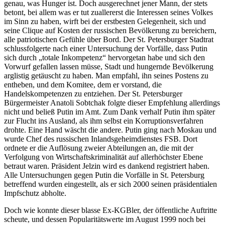
genau, was Hunger ist. Doch ausgerechnet jener Mann, der stets
betont, bei allem was er tut zuallererst die Interessen seines Volkes
im Sinn zu haben, wirft bei der erstbesten Gelegenheit, sich und
seine Clique auf Kosten der russischen Bevölkerung zu bereichern,
alle patriotischen Gefühle über Bord. Der St. Petersburger Stadtrat
schlussfolgerte nach einer Untersuchung der Vorfälle, dass Putin
sich durch „totale Inkompetenz“ hervorgetan habe und sich den
Vorwurf gefallen lassen müsse, Stadt und hungernde Bevölkerung
arglistig getäuscht zu haben. Man empfahl, ihn seines Postens zu
entheben, und dem Komitee, dem er vorstand, die
Handelskompetenzen zu entziehen. Der St. Petersburger
Bürgermeister Anatoli Sobtchak folgte dieser Empfehlung allerdings
nicht und beließ Putin im Amt. Zum Dank verhalf Putin ihm später
zur Flucht ins Ausland, als ihm selbst ein Korruptionsverfahren
drohte. Eine Hand wäscht die andere. Putin ging nach Moskau und
wurde Chef des russischen Inlandsgeheimdienstes FSB. Dort
ordnete er die Auflösung zweier Abteilungen an, die mit der
Verfolgung von Wirtschaftskriminalität auf allerhöchster Ebene
betraut waren. Präsident Jelzin wird es dankend registriert haben.
Alle Untersuchungen gegen Putin die Vorfälle in St. Petersburg
betreffend wurden eingestellt, als er sich 2000 seinen präsidentialen
Impfschutz abholte.
Doch wie konnte dieser blasse Ex-KGBler, der öffentliche Auftritte
scheute, und dessen Popularitätswerte im August 1999 noch bei