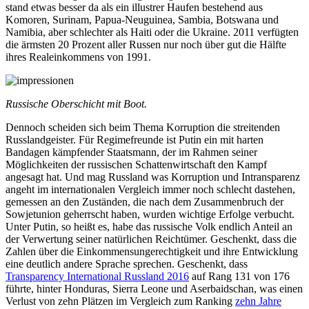
stand etwas besser da als ein illustrer Haufen bestehend aus
Komoren, Surinam, Papua-Neuguinea, Sambia, Botswana und
Namibia, aber schlechter als Haiti oder die Ukraine. 2011 verfügten
die ärmsten 20 Prozent aller Russen nur noch über gut die Hälfte
ihres Realeinkommens von 1991.
Russische Oberschicht mit Boot.
Dennoch scheiden sich beim Thema Korruption die streitenden
Russlandgeister. Für Regimefreunde ist Putin ein mit harten
Bandagen kämpfender Staatsmann, der im Rahmen seiner
Möglichkeiten der russischen Schattenwirtschaft den Kampf
angesagt hat. Und mag Russland was Korruption und Intransparenz
angeht im internationalen Vergleich immer noch schlecht dastehen,
gemessen an den Zuständen, die nach dem Zusammenbruch der
Sowjetunion geherrscht haben, wurden wichtige Erfolge verbucht.
Unter Putin, so heißt es, habe das russische Volk endlich Anteil an
der Verwertung seiner natürlichen Reichtümer. Geschenkt, dass die
Zahlen über die Einkommensungerechtigkeit und ihre Entwicklung
eine deutlich andere Sprache sprechen. Geschenkt, dass
Transparency International Russland 2016
auf Rang 131 von 176
führte, hinter Honduras, Sierra Leone und Aserbaidschan, was einen
Verlust von zehn Plätzen im Vergleich zum Ranking
zehn Jahre