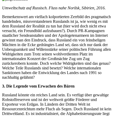
Umweltschutz auf Russisch. Fluss nahe Norilsk, Sibirien, 2016.
Bemerkenswert am vielfach kolportierten Zerrbild des pragmatisch
handelnden, missverstandenen Russlands ist ja, wie wenig es mit
dem Russland der Realität zu tun hat (hier wird doch nicht etwa
versucht, ein Freundbild aufzubauen?). Durch PR-Kampagnen
staatlicher Sendeanstalten und der Apologetenarmeen im Internet
gewinnt man den Eindruck, dass Russland ein von feindseligen
Mächten in die Ecke gedrängtes Land sei, dass sich nur dank der
Unbeugsamkeit und Willensstärke seiner politischen Führung allen
Widrigkeiten zum Trotz seinen wohlverdienten Platz im
internationalen Konzert der Großmächte Zug um Zug
zurückerobern konnte. Doch welche Widrigkeiten sind das genau?
Welche Teile Russlands sind besetzt? Welche internationalen
Sanktionen haben die Entwicklung des Landes nach 1991 so
nachhaltig gelähmt?
3. Die Legende vom Erwachen des Bären
Russland könnte ein reiches Land sein. Es verfügt über gewaltige
Rohstoffreserven und ist der weltweit größte Förderer und
Exporteur von Erdgas. In Ländern der Dritten Welt ist
Ressourcenreichtum mehr Fluch als Segen. Doch Russland ist kein
Drittweltland. Es ist industrialisiert, die Alphabetisierungsrate liegt