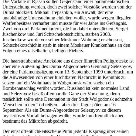
Die Vorfälle in Rjasan sollten Gegenstand einer parlamentarischen
Untersuchung werden, doch zwei solcher Vorstöße wurden von der
Duma blockiert. Mikhail Trepashkin, ein Anwalt, der eine
unabhängige Untersuchung einleiten wollte, wurde wegen illegalen
Waffenbesitzes verhaftet und musste für vier Jahre ins Gefängnis.
Zwei von drei Parlamentariern, die ihn dabei unterstützten, Sergei
Juschenkow und Juri Schtschekotschichin, starben 2003.
Juschenkow wurde vor seiner Moskauer Wohnung erschossen,
Schtschekotschichin starb in einem Moskauer Krankenhaus an den
Folgen eines rätselhaften, heftigen Fiebers.
Die haarsträubendste Anekdote aus dieser filmreifen Politgroteske ist
aber eine Äußerung des Duma-Abgeordneten Gennadiy Seleznyov,
der eine Parlamentssitzung vom 13. September 1999 unterbrach, um
die Anwesenden von einer furchtbaren Nachricht in Kenntnis zu
setzen: auf ein Wohnhaus in Wolgodonsk wäre soeben ein
Bombenanschlag verübt worden. Russland ist kein normales Land,
und Seleznyov besaß offenbar die Gabe der Vorsehung, denn
tatsächlich sollte eine Detonation in der Stadt Wolgodonsk achtzehn
Menschen in den Tod reißen – aber drei Tage später, am 16.
September. Als ein Duma-Abgeordneter Seleznyov zu diesem
mysteriösen Vorfall befragen wollte, wurde ihm freundlich aber
bestimmt das Mikrofon abgedreht.
Der einst öffentlichkeitsscheue Putin jedenfalls sprang über seinen