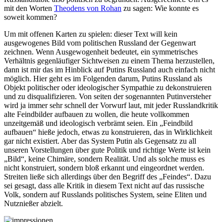
mit den Worten
Theodens von Rohan
zu sagen: Wie konnte es
soweit kommen?
Um mit offenen Karten zu spielen: dieser Text will kein
ausgewogenes Bild vom politischen Russland der Gegenwart
zeichnen. Wenn Ausgewogenheit bedeutet, ein symmetrisches
Verhältnis gegenläufiger Sichtweisen zu einem Thema herzustellen,
dann ist mir das im Hinblick auf Putins Russland auch einfach nicht
möglich. Hier geht es im Folgenden darum, Putins Russland als
Objekt politischer oder ideologischer Sympathie zu dekonstruieren
und zu disqualifizieren. Von seiten der sogenannten Putinversteher
wird ja immer sehr schnell der Vorwurf laut, mit jeder Russlandkritik
alte Feindbilder aufbauen zu wollen, die heute vollkommen
unzeitgemäß und ideologisch verbrämt seien. Ein „Feindbild
aufbauen“ hieße jedoch, etwas zu konstruieren, das in Wirklichkeit
gar nicht existiert. Aber das System Putin als Gegensatz zu all
unseren Vorstellungen über gute Politik und richtige Werte ist kein
„Bild“, keine Chimäre, sondern Realität. Und als solche muss es
nicht konstruiert, sondern bloß erkannt und eingeordnet werden.
Streiten ließe sich allerdings über den Begriff des „Feindes“. Dazu
sei gesagt, dass alle Kritik in diesem Text nicht auf das russische
Volk, sondern auf Russlands politisches System, seine Eliten und
Nutznießer abzielt.