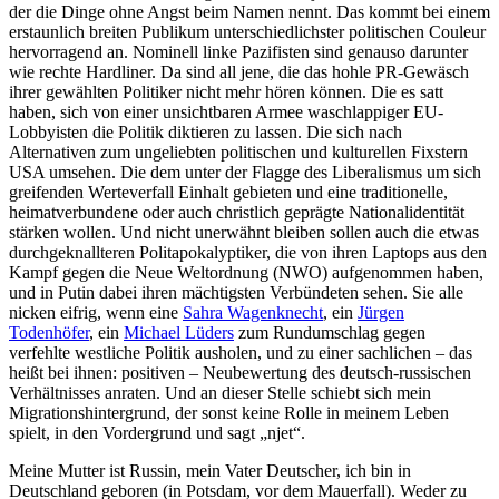
der die Dinge ohne Angst beim Namen nennt. Das kommt bei einem
erstaunlich breiten Publikum unterschiedlichster politischen Couleur
hervorragend an. Nominell linke Pazifisten sind genauso darunter
wie rechte Hardliner. Da sind all jene, die das hohle PR-Gewäsch
ihrer gewählten Politiker nicht mehr hören können. Die es satt
haben, sich von einer unsichtbaren Armee waschlappiger EU-
Lobbyisten die Politik diktieren zu lassen. Die sich nach
Alternativen zum ungeliebten politischen und kulturellen Fixstern
USA umsehen. Die dem unter der Flagge des Liberalismus um sich
greifenden Werteverfall Einhalt gebieten und eine traditionelle,
heimatverbundene oder auch christlich geprägte Nationalidentität
stärken wollen. Und nicht unerwähnt bleiben sollen auch die etwas
durchgeknallteren Politapokalyptiker, die von ihren Laptops aus den
Kampf gegen die Neue Weltordnung (NWO) aufgenommen haben,
und in Putin dabei ihren mächtigsten Verbündeten sehen. Sie alle
nicken eifrig, wenn eine
Sahra Wagenknecht
, ein
Jürgen
Todenhöfer
, ein
Michael Lüders
zum Rundumschlag gegen
verfehlte westliche Politik ausholen, und zu einer sachlichen – das
heißt bei ihnen: positiven – Neubewertung des deutsch-russischen
Verhältnisses anraten. Und an dieser Stelle schiebt sich mein
Migrationshintergrund, der sonst keine Rolle in meinem Leben
spielt, in den Vordergrund und sagt „njet“.
Meine Mutter ist Russin, mein Vater Deutscher, ich bin in
Deutschland geboren (in Potsdam, vor dem Mauerfall). Weder zu