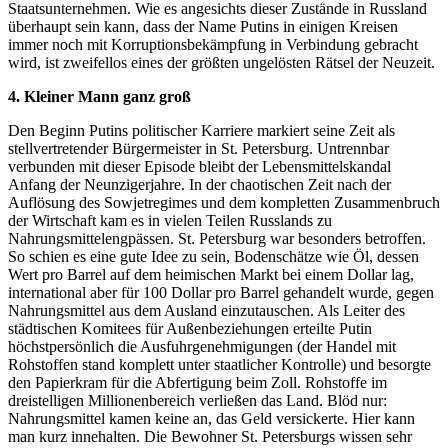
Staatsunternehmen. Wie es angesichts dieser Zustände in Russland
überhaupt sein kann, dass der Name Putins in einigen Kreisen
immer noch mit Korruptionsbekämpfung in Verbindung gebracht
wird, ist zweifellos eines der größten ungelösten Rätsel der Neuzeit.
4. Kleiner Mann ganz groß
Den Beginn Putins politischer Karriere markiert seine Zeit als
stellvertretender Bürgermeister in St. Petersburg. Untrennbar
verbunden mit dieser Episode bleibt der Lebensmittelskandal
Anfang der Neunzigerjahre. In der chaotischen Zeit nach der
Auflösung des Sowjetregimes und dem kompletten Zusammenbruch
der Wirtschaft kam es in vielen Teilen Russlands zu
Nahrungsmittelengpässen. St. Petersburg war besonders betroffen.
So schien es eine gute Idee zu sein, Bodenschätze wie Öl, dessen
Wert pro Barrel auf dem heimischen Markt bei einem Dollar lag,
international aber für 100 Dollar pro Barrel gehandelt wurde, gegen
Nahrungsmittel aus dem Ausland einzutauschen. Als Leiter des
städtischen Komitees für Außenbeziehungen erteilte Putin
höchstpersönlich die Ausfuhrgenehmigungen (der Handel mit
Rohstoffen stand komplett unter staatlicher Kontrolle) und besorgte
den Papierkram für die Abfertigung beim Zoll. Rohstoffe im
dreistelligen Millionenbereich verließen das Land. Blöd nur:
Nahrungsmittel kamen keine an, das Geld versickerte. Hier kann
man kurz innehalten. Die Bewohner St. Petersburgs wissen sehr