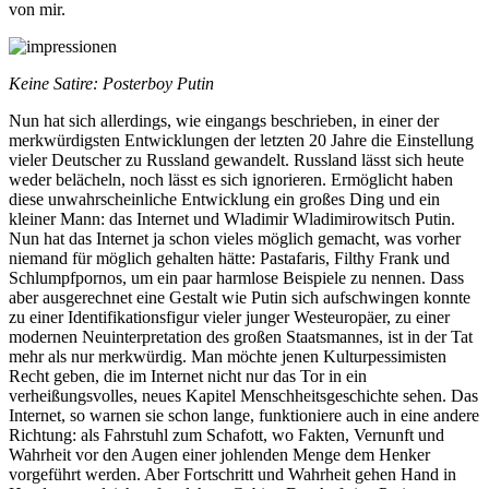
von mir.
Keine Satire: Posterboy Putin
Nun hat sich allerdings, wie eingangs beschrieben, in einer der
merkwürdigsten Entwicklungen der letzten 20 Jahre die Einstellung
vieler Deutscher zu Russland gewandelt. Russland lässt sich heute
weder belächeln, noch lässt es sich ignorieren. Ermöglicht haben
diese unwahrscheinliche Entwicklung ein großes Ding und ein
kleiner Mann: das Internet und Wladimir Wladimirowitsch Putin.
Nun hat das Internet ja schon vieles möglich gemacht, was vorher
niemand für möglich gehalten hätte: Pastafaris, Filthy Frank und
Schlumpfpornos, um ein paar harmlose Beispiele zu nennen. Dass
aber ausgerechnet eine Gestalt wie Putin sich aufschwingen konnte
zu einer Identifikationsfigur vieler junger Westeuropäer, zu einer
modernen Neuinterpretation des großen Staatsmannes, ist in der Tat
mehr als nur merkwürdig. Man möchte jenen Kulturpessimisten
Recht geben, die im Internet nicht nur das Tor in ein
verheißungsvolles, neues Kapitel Menschheitsgeschichte sehen. Das
Internet, so warnen sie schon lange, funktioniere auch in eine andere
Richtung: als Fahrstuhl zum Schafott, wo Fakten, Vernunft und
Wahrheit vor den Augen einer johlenden Menge dem Henker
vorgeführt werden. Aber Fortschritt und Wahrheit gehen Hand in