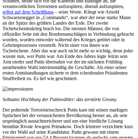
Schatten, stellte sich vor die Kameras und kündigte an, die
verantwortlichen Terroristen aufzuspüren, überall aufzuspüren,
selbst auf dem Scheißhaus
– seine Worte. Klingt wie Arnold
Schwarzenegger in „Commando“, war aber der neue starke Mann
an der Spitze des größten Landes der Erde. Der zweite
Tschetschenienkrieg brach los. Die meisten Männer, die von
offizieller Seite mit den Bombenanschlägen in Verbindung gebracht
wurden, wurden entweder während des Krieges getötet oder in
Geheimprozessen verurteilt. Nicht einer von ihnen war
Tschetschene. Aber das war auch nicht mehr so wichtig, denn jeder
wusste nun, wer Putin war. Am Ende des Jahres legte Jelzin sein
Amt nieder und Putin übernahm vor der im nächsten Frühling
anstehenden Wahl interimsmäßig die Geschäfte. Als einer seiner
ersten Amtshandlungen sicherte er dem scheidenden Präsidenten
Straffreiheit zu. Es lief wie geschmiert.
Seltsame Hochburg der Putinwähler: das zerstörte Grosny.
Der polternde Terroristenschreck Putin kam mit seinen markigen
Sprüchen bei der verunsicherten Bevölkerung besser an, als sein
ursprünglich aussichtsreicherer und um eine friedliche Lösung
bemühte Rivale Jewgeni Primakow. Doch letzterer verzichtete kurz
vor der Wahl auf seine Kandidatur. Putin gewann mit einem
Stimmanteil von nur 54,4 Prozent knapper als gedacht, sein engster