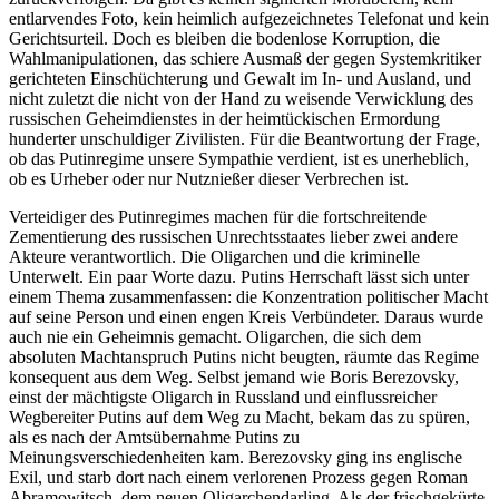
entlarvendes Foto, kein heimlich aufgezeichnetes Telefonat und kein
Gerichtsurteil. Doch es bleiben die bodenlose Korruption, die
Wahlmanipulationen, das schiere Ausmaß der gegen Systemkritiker
gerichteten Einschüchterung und Gewalt im In- und Ausland, und
nicht zuletzt die nicht von der Hand zu weisende Verwicklung des
russischen Geheimdienstes in der heimtückischen Ermordung
hunderter unschuldiger Zivilisten. Für die Beantwortung der Frage,
ob das Putinregime unsere Sympathie verdient, ist es unerheblich,
ob es Urheber oder nur Nutznießer dieser Verbrechen ist.
Verteidiger des Putinregimes machen für die fortschreitende
Zementierung des russischen Unrechtsstaates lieber zwei andere
Akteure verantwortlich. Die Oligarchen und die kriminelle
Unterwelt. Ein paar Worte dazu. Putins Herrschaft lässt sich unter
einem Thema zusammenfassen: die Konzentration politischer Macht
auf seine Person und einen engen Kreis Verbündeter. Daraus wurde
auch nie ein Geheimnis gemacht. Oligarchen, die sich dem
absoluten Machtanspruch Putins nicht beugten, räumte das Regime
konsequent aus dem Weg. Selbst jemand wie Boris Berezovsky,
einst der mächtigste Oligarch in Russland und einflussreicher
Wegbereiter Putins auf dem Weg zu Macht, bekam das zu spüren,
als es nach der Amtsübernahme Putins zu
Meinungsverschiedenheiten kam. Berezovsky ging ins englische
Exil, und starb dort nach einem verlorenen Prozess gegen Roman
Abramowitsch, dem neuen Oligarchendarling. Als der frischgekürte