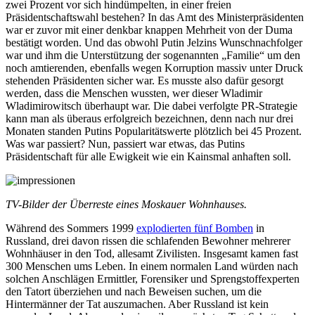
zwei Prozent vor sich hindümpelten, in einer freien
Präsidentschaftswahl bestehen? In das Amt des Ministerpräsidenten
war er zuvor mit einer denkbar knappen Mehrheit von der Duma
bestätigt worden. Und das obwohl Putin Jelzins Wunschnachfolger
war und ihm die Unterstützung der sogenannten „Familie“ um den
noch amtierenden, ebenfalls wegen Korruption massiv unter Druck
stehenden Präsidenten sicher war. Es musste also dafür gesorgt
werden, dass die Menschen wussten, wer dieser Wladimir
Wladimirowitsch überhaupt war. Die dabei verfolgte PR-Strategie
kann man als überaus erfolgreich bezeichnen, denn nach nur drei
Monaten standen Putins Popularitätswerte plötzlich bei 45 Prozent.
Was war passiert? Nun, passiert war etwas, das Putins
Präsidentschaft für alle Ewigkeit wie ein Kainsmal anhaften soll.
TV-Bilder der Überreste eines Moskauer Wohnhauses.
Während des Sommers 1999
explodierten fünf Bomben
in
Russland, drei davon rissen die schlafenden Bewohner mehrerer
Wohnhäuser in den Tod, allesamt Zivilisten. Insgesamt kamen fast
300 Menschen ums Leben. In einem normalen Land würden nach
solchen Anschlägen Ermittler, Forensiker und Sprengstoffexperten
den Tatort überziehen und nach Beweisen suchen, um die
Hintermänner der Tat auszumachen. Aber Russland ist kein