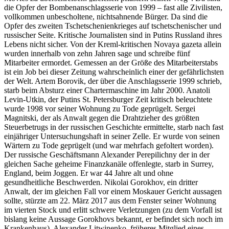
die Opfer der Bombenanschlagsserie von 1999 – fast alle Zivilisten,
vollkommen unbescholtene, nichtsahnende Bürger. Da sind die
Opfer des zweiten Tschetschenienkrieges auf tschetschenischer und
russischer Seite. Kritische Journalisten sind in Putins Russland ihres
Lebens nicht sicher. Von der Kreml-kritischen Novaya gazeta allein
wurden innerhalb von zehn Jahren sage und schreibe fünf
Mitarbeiter ermordet. Gemessen an der Größe des Mitarbeiterstabs
ist ein Job bei dieser Zeitung wahrscheinlich einer der gefährlichsten
der Welt. Artem Borovik, der über die Anschlagsserie 1999 schrieb,
starb beim Absturz einer Chartermaschine im Jahr 2000. Anatoli
Levin-Utkin, der Putins St. Petersburger Zeit kritisch beleuchtete
wurde 1998 vor seiner Wohnung zu Tode geprügelt. Sergei
Magnitski, der als Anwalt gegen die Drahtzieher des größten
Steuerbetrugs in der russischen Geschichte ermittelte, starb nach fast
einjähriger Untersuchungshaft in seiner Zelle. Er wurde von seinen
Wärtern zu Tode geprügelt (und war mehrfach gefoltert worden).
Der russische Geschäftsmann Alexander Perepilichny der in der
gleichen Sache geheime Finanzkanäle offenlegte, starb in Surrey,
England, beim Joggen. Er war 44 Jahre alt und ohne
gesundheitliche Beschwerden. Nikolai Gorokhov, ein dritter
Anwalt, der im gleichen Fall vor einem Moskauer Gericht aussagen
sollte, stürzte am 22. März 2017 aus dem Fenster seiner Wohnung
im vierten Stock und erlitt schwere Verletzungen (zu dem Vorfall ist
bislang keine Aussage Gorokhovs bekannt, er befindet sich noch im
Krankenhaus). Alexander Litwinenko, früheres Mitglied eines