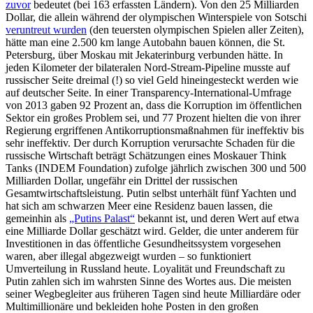
zuvor
bedeutet (bei 163 erfassten Ländern). Von den 25 Milliarden
Dollar, die allein während der olympischen Winterspiele von Sotschi
veruntreut wurden
(den teuersten olympischen Spielen aller Zeiten),
hätte man eine 2.500 km lange Autobahn bauen können, die St.
Petersburg, über Moskau mit Jekaterinburg verbunden hätte. In
jeden Kilometer der bilateralen Nord-Stream-Pipeline musste auf
russischer Seite dreimal (!) so viel Geld hineingesteckt werden wie
auf deutscher Seite. In einer Transparency-International-Umfrage
von 2013 gaben 92 Prozent an, dass die Korruption im öffentlichen
Sektor ein großes Problem sei, und 77 Prozent hielten die von ihrer
Regierung ergriffenen Antikorruptionsmaßnahmen für ineffektiv bis
sehr ineffektiv. Der durch Korruption verursachte Schaden für die
russische Wirtschaft beträgt Schätzungen eines Moskauer Think
Tanks (INDEM Foundation) zufolge jährlich zwischen 300 und 500
Milliarden Dollar, ungefähr ein Drittel der russischen
Gesamtwirtschaftsleistung. Putin selbst unterhält fünf Yachten und
hat sich am schwarzen Meer eine Residenz bauen lassen, die
gemeinhin als
„Putins Palast“
bekannt ist, und deren Wert auf etwa
eine Milliarde Dollar geschätzt wird. Gelder, die unter anderem für
Investitionen in das öffentliche Gesundheitssystem vorgesehen
waren, aber illegal abgezweigt wurden – so funktioniert
Umverteilung in Russland heute. Loyalität und Freundschaft zu
Putin zahlen sich im wahrsten Sinne des Wortes aus. Die meisten
seiner Wegbegleiter aus früheren Tagen sind heute Milliardäre oder
Multimillionäre und bekleiden hohe Posten in den großen