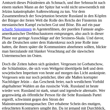
Amtszeit dieses Präsidenten als Schmach, und ihre Sehnsucht nach
einem starken Mann an der Spitze hat wohl nicht unwesentlich mit
Jelzins katastrophaler Außenwirkung zu tun. Vor dem
Zusammenbruch der Sowjetunion besetzte Russland in den Köpfen
der Bürger der freien Welt die Rolle des Reichs der Finsternis im
messianischen Kampf zwischen Gut und Böse. Bis auf ein paar
scharfe Spioninnen
in Agentenfilmen, der puerilen Fantasie anglo-
amerikanischer Drehbuchautoren entsprungen, also auch in dieser
Phase nur geringe Ausschläge auf der Sexiness-Skala. Und davor,
als die Deutschen unter dem Hakenkreuz noch jene Rolle inne
hatten, die ihnen später die Kommunisten abnehmen sollten, blickte
man hierzulande mit blanker Verachtung auf die slawischen
Untermenschen im Osten.
Doch die Zeiten haben sich geändert. Vergessen ist Gorbatschow,
die Schlafmütze, die sich vom Weltgeist übertölpeln ließ und dem
sowjetischen Imperium von heute auf morgen das Licht ausknipste.
Vergessen sein nur noch peinlicher, über alle Maßen korrupter
Nachfolger Jelzin – das Geschenk freier, nach westlichem Vorbild
abgehaltener Wahlen an das russische Volk. Russland ist heute
wieder wer. Russland ist stark, smart und irgendwie alternativ. Wer
gegenwärtig als öffentliche Person für die Seite Russlands Partei
ergreift, schwimmt gegen den Strom der
Mainstreammeinungsmacher. Der erhabene Schein des mutigen,
erleuchteten Kontrariers umgibt ihn. Da ist jemand mit Durchblick,