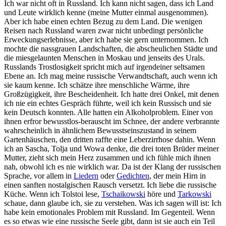
Ich war nicht oft in Russland. Ich kann nicht sagen, dass ich Land
und Leute wirklich kenne (meine Mutter einmal ausgenommen).
Aber ich habe einen echten Bezug zu dem Land. Die wenigen
Reisen nach Russland waren zwar nicht unbedingt persönliche
Erweckungserlebnisse, aber ich habe sie gern unternommen. Ich
mochte die nassgrauen Landschaften, die abscheulichen Städte und
die miesgelaunten Menschen in Moskau und jenseits des Urals.
Russlands Trostlosigkeit spricht mich auf irgendeiner seltsamen
Ebene an. Ich mag meine russische Verwandtschaft, auch wenn ich
sie kaum kenne. Ich schätze ihre menschliche Wärme, ihre
Großzügigkeit, ihre Bescheidenheit. Ich hatte drei Onkel, mit denen
ich nie ein echtes Gespräch führte, weil ich kein Russisch und sie
kein Deutsch konnten. Alle hatten ein Alkoholproblem. Einer von
ihnen erfror bewusstlos-berauscht im Schnee, der andere verbrannte
wahrscheinlich in ähnlichem Bewusstseinszustand in seinem
Gartenhäuschen, den dritten raffte eine Leberzirrhose dahin. Wenn
ich an Sascha, Tolja und Wowa denke, die drei toten Brüder meiner
Mutter, zieht sich mein Herz zusammen und ich fühle mich ihnen
nah, obwohl ich es nie wirklich war. Da ist der Klang der russischen
Sprache, vor allem in
Liedern
oder
Gedichten
, der mein Hirn in
einen sanften nostalgischen Rausch versetzt. Ich liebe die russische
Küche. Wenn ich Tolstoi lese,
Tschaikowski
höre und
Tarkowski
schaue, dann glaube ich, sie zu verstehen. Was ich sagen will ist: Ich
habe kein emotionales Problem mit Russland. Im Gegenteil. Wenn
es so etwas wie eine russische Seele gibt, dann ist sie auch ein Teil