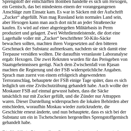
Sprengstoff der entschärften Bomben handelte es sich um Hexogen,
ein Gemisch, das bei mindestens einem der vorangegangenen
Anschläge zum Einsatz kam. Es war in Säcken mit der Aufschrift
„Zucker“ abgefüllt. Nun mag Russland kein normales Land sein,
aber Hexogen kann man auch dort nicht an jeder Straßenecke
kaufen. Es wird auf einer abgeriegelten Militärbasis in Perm
produziert und gelagert. Zwei Wehrdienstleistende, die dort eine
Lagerhalle voller mit „Zucker“ beschrifteter 50-Kilo-Säcke
bewachen sollten, machten ihren Vorgesetzten auf den bitteren
Geschmack der Substanz aufmerksam, nachdem sie sich damit eine
Teepause versüßen wollten. Die daraufhin veranlasste Laboranalyse
ergab: Hexogen. Die zwei Rekruten wurden für das Preisgeben von
Staatsgeheimnissen gerügt. Nach dem Zwischenfall von Rjasan
machten die Regierung und der FSB widersprüchliche Angaben.
Sprach man zuerst von einem erfolgreich abgewendeten
Terroranschlag, behauptete der FSB einige Tage später, dass es sich
lediglich um eine Zivilschutzübung gehandelt habe. Auch wollte der
Moskauer FSB auf einmal gewusst haben, dass die Säcke
tatsächlich nur mit Zucker gefüllt, und die Zünder nur Attrappen
waren. Dieser Darstellung widersprachen die lokalen Behörden aber
entschieden, woraufhin Moskau wieder zurückruderte, die
Geschichte erneut änderte, und nun behauptete, dass es sich bei der
Substanz um ein in Tschetschenien hergestelltes Sprengstoffgemisch
gehandelt habe.