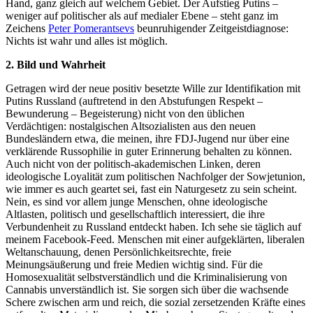
Hand, ganz gleich auf welchem Gebiet. Der Aufstieg Putins –
weniger auf politischer als auf medialer Ebene – steht ganz im
Zeichens
Peter Pomerantsevs
beunruhigender Zeitgeistdiagnose:
Nichts ist wahr und alles ist möglich.
2. Bild und Wahrheit
Getragen wird der neue positiv besetzte Wille zur Identifikation mit
Putins Russland (auftretend in den Abstufungen Respekt –
Bewunderung – Begeisterung) nicht von den üblichen
Verdächtigen: nostalgischen Altsozialisten aus den neuen
Bundesländern etwa, die meinen, ihre FDJ-Jugend nur über eine
verklärende Russophilie in guter Erinnerung behalten zu können.
Auch nicht von der politisch-akademischen Linken, deren
ideologische Loyalität zum politischen Nachfolger der Sowjetunion,
wie immer es auch geartet sei, fast ein Naturgesetz zu sein scheint.
Nein, es sind vor allem junge Menschen, ohne ideologische
Altlasten, politisch und gesellschaftlich interessiert, die ihre
Verbundenheit zu Russland entdeckt haben. Ich sehe sie täglich auf
meinem Facebook-Feed. Menschen mit einer aufgeklärten, liberalen
Weltanschauung, denen Persönlichkeitsrechte, freie
Meinungsäußerung und freie Medien wichtig sind. Für die
Homosexualität selbstverständlich und die Kriminalisierung von
Cannabis unverständlich ist. Sie sorgen sich über die wachsende
Schere zwischen arm und reich, die sozial zersetzenden Kräfte eines