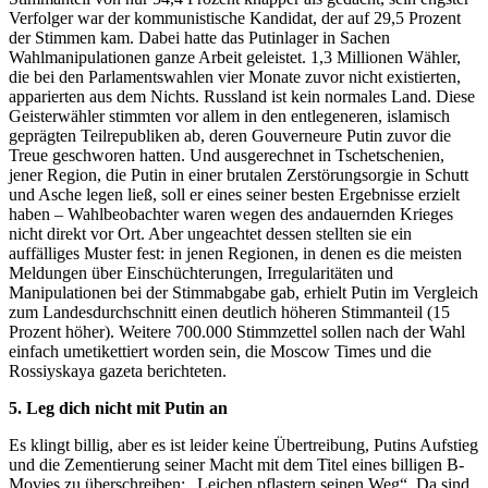
Verfolger war der kommunistische Kandidat, der auf 29,5 Prozent
der Stimmen kam. Dabei hatte das Putinlager in Sachen
Wahlmanipulationen ganze Arbeit geleistet. 1,3 Millionen Wähler,
die bei den Parlamentswahlen vier Monate zuvor nicht existierten,
apparierten aus dem Nichts. Russland ist kein normales Land. Diese
Geisterwähler stimmten vor allem in den entlegeneren, islamisch
geprägten Teilrepubliken ab, deren Gouverneure Putin zuvor die
Treue geschworen hatten. Und ausgerechnet in Tschetschenien,
jener Region, die Putin in einer brutalen Zerstörungsorgie in Schutt
und Asche legen ließ, soll er eines seiner besten Ergebnisse erzielt
haben – Wahlbeobachter waren wegen des andauernden Krieges
nicht direkt vor Ort. Aber ungeachtet dessen stellten sie ein
auffälliges Muster fest: in jenen Regionen, in denen es die meisten
Meldungen über Einschüchterungen, Irregularitäten und
Manipulationen bei der Stimmabgabe gab, erhielt Putin im Vergleich
zum Landesdurchschnitt einen deutlich höheren Stimmanteil (15
Prozent höher). Weitere 700.000 Stimmzettel sollen nach der Wahl
einfach umetikettiert worden sein, die Moscow Times und die
Rossiyskaya gazeta berichteten.
5. Leg dich nicht mit Putin an
Es klingt billig, aber es ist leider keine Übertreibung, Putins Aufstieg
und die Zementierung seiner Macht mit dem Titel eines billigen B-
Movies zu überschreiben: „Leichen pflastern seinen Weg“. Da sind