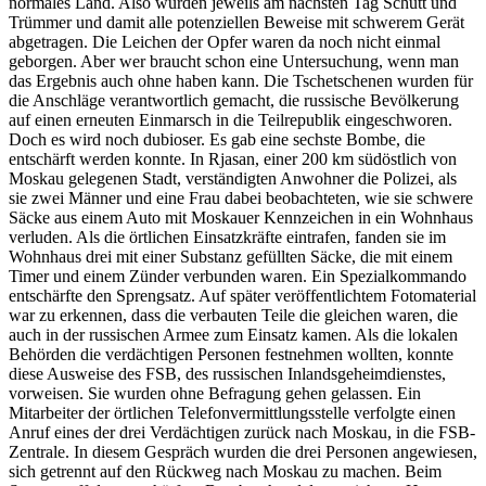
normales Land. Also wurden jeweils am nächsten Tag Schutt und
Trümmer und damit alle potenziellen Beweise mit schwerem Gerät
abgetragen. Die Leichen der Opfer waren da noch nicht einmal
geborgen. Aber wer braucht schon eine Untersuchung, wenn man
das Ergebnis auch ohne haben kann. Die Tschetschenen wurden für
die Anschläge verantwortlich gemacht, die russische Bevölkerung
auf einen erneuten Einmarsch in die Teilrepublik eingeschworen.
Doch es wird noch dubioser. Es gab eine sechste Bombe, die
entschärft werden konnte. In Rjasan, einer 200 km südöstlich von
Moskau gelegenen Stadt, verständigten Anwohner die Polizei, als
sie zwei Männer und eine Frau dabei beobachteten, wie sie schwere
Säcke aus einem Auto mit Moskauer Kennzeichen in ein Wohnhaus
verluden. Als die örtlichen Einsatzkräfte eintrafen, fanden sie im
Wohnhaus drei mit einer Substanz gefüllten Säcke, die mit einem
Timer und einem Zünder verbunden waren. Ein Spezialkommando
entschärfte den Sprengsatz. Auf später veröffentlichtem Fotomaterial
war zu erkennen, dass die verbauten Teile die gleichen waren, die
auch in der russischen Armee zum Einsatz kamen. Als die lokalen
Behörden die verdächtigen Personen festnehmen wollten, konnte
diese Ausweise des FSB, des russischen Inlandsgeheimdienstes,
vorweisen. Sie wurden ohne Befragung gehen gelassen. Ein
Mitarbeiter der örtlichen Telefonvermittlungsstelle verfolgte einen
Anruf eines der drei Verdächtigen zurück nach Moskau, in die FSB-
Zentrale. In diesem Gespräch wurden die drei Personen angewiesen,
sich getrennt auf den Rückweg nach Moskau zu machen. Beim