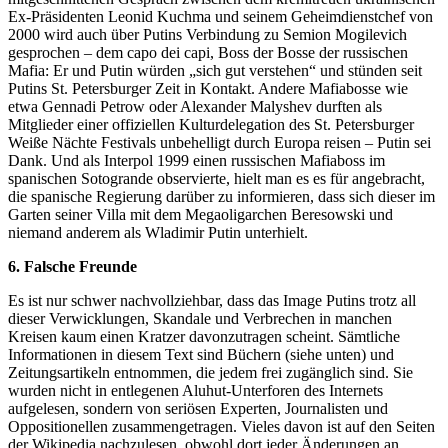
Ex-Präsidenten Leonid Kuchma und seinem Geheimdienstchef von
2000 wird auch über Putins Verbindung zu Semion Mogilevich
gesprochen – dem capo dei capi, Boss der Bosse der russischen
Mafia: Er und Putin würden „sich gut verstehen“ und stünden seit
Putins St. Petersburger Zeit in Kontakt. Andere Mafiabosse wie
etwa Gennadi Petrow oder Alexander Malyshev durften als
Mitglieder einer offiziellen Kulturdelegation des St. Petersburger
Weiße Nächte Festivals unbehelligt durch Europa reisen – Putin sei
Dank. Und als Interpol 1999 einen russischen Mafiaboss im
spanischen Sotogrande observierte, hielt man es es für angebracht,
die spanische Regierung darüber zu informieren, dass sich dieser im
Garten seiner Villa mit dem Megaoligarchen Beresowski und
niemand anderem als Wladimir Putin unterhielt.
6. Falsche Freunde
Es ist nur schwer nachvollziehbar, dass das Image Putins trotz all
dieser Verwicklungen, Skandale und Verbrechen in manchen
Kreisen kaum einen Kratzer davonzutragen scheint. Sämtliche
Informationen in diesem Text sind Büchern (siehe unten) und
Zeitungsartikeln entnommen, die jedem frei zugänglich sind. Sie
wurden nicht in entlegenen Aluhut-Unterforen des Internets
aufgelesen, sondern von seriösen Experten, Journalisten und
Oppositionellen zusammengetragen. Vieles davon ist auf den Seiten
der Wikipedia nachzulesen, obwohl dort jeder Änderungen an