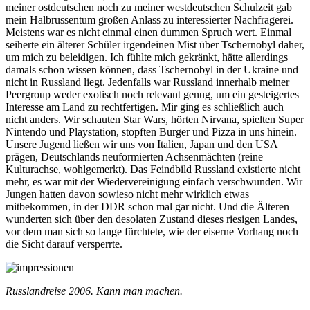
meiner ostdeutschen noch zu meiner westdeutschen Schulzeit gab
mein Halbrussentum großen Anlass zu interessierter Nachfragerei.
Meistens war es nicht einmal einen dummen Spruch wert. Einmal
seiherte ein älterer Schüler irgendeinen Mist über Tschernobyl daher,
um mich zu beleidigen. Ich fühlte mich gekränkt, hätte allerdings
damals schon wissen können, dass Tschernobyl in der Ukraine und
nicht in Russland liegt. Jedenfalls war Russland innerhalb meiner
Peergroup weder exotisch noch relevant genug, um ein gesteigertes
Interesse am Land zu rechtfertigen. Mir ging es schließlich auch
nicht anders. Wir schauten Star Wars, hörten Nirvana, spielten Super
Nintendo und Playstation, stopften Burger und Pizza in uns hinein.
Unsere Jugend ließen wir uns von Italien, Japan und den USA
prägen, Deutschlands neuformierten Achsenmächten (reine
Kulturachse, wohlgemerkt). Das Feindbild Russland existierte nicht
mehr, es war mit der Wiedervereinigung einfach verschwunden. Wir
Jungen hatten davon sowieso nicht mehr wirklich etwas
mitbekommen, in der DDR schon mal gar nicht. Und die Älteren
wunderten sich über den desolaten Zustand dieses riesigen Landes,
vor dem man sich so lange fürchtete, wie der eiserne Vorhang noch
die Sicht darauf versperrte.
Russlandreise 2006. Kann man machen.