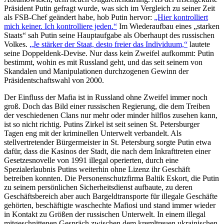
Präsident Putin gefragt wurde, was sich im Vergleich zu seiner Zeit
als FSB-Chef geändert habe, hob Putin hervor:
„Hier kontrolliert
mich keiner. Ich kontrolliere jeden.“
Im Wiederaufbau eines „starken
Staats“ sah Putin seine Hauptaufgabe als Oberhaupt des russischen
Volkes.
„Je stärker der Staat, desto freier das Individuum,“
lautete
seine Doppeldenk-Devise. Nur dass kein Zweifel aufkommt: Putin
bestimmt, wohin es mit Russland geht, und das seit seinem von
Skandalen und Manipulationen durchzogenen Gewinn der
Präsidentschaftswahl von 2000.
Der Einfluss der Mafia ist in Russland ohne Zweifel immer noch
groß. Doch das Bild einer russischen Regierung, die dem Treiben
der veschiedenen Clans nur mehr oder minder hilflos zusehen kann,
ist so nicht richtig. Putins Zirkel ist seit seinen St. Petersburger
Tagen eng mit der kriminellen Unterwelt verbandelt. Als
stellvertretender Bürgermeister in St. Petersburg sorgte Putin etwa
dafür, dass die Kasinos der Stadt, die nach dem Inkrafttreten einer
Gesetzesnovelle von 1991 illegal operierten, durch eine
Spezialerlaubnis Putins weiterhin ohne Lizenz ihr Geschäft
betreiben konnten. Die Personenschutzfirma Baltik Eskort, die Putin
zu seinem persönlichen Sicherheitsdienst aufbaute, zu deren
Geschäftsbereich aber auch Bargeldtransporte für illegale Geschäfte
gehörten, beschäftigte waschechte Mafiosi und stand immer wieder
in Kontakt zu Größen der russischen Unterwelt. In einem illegal
mitgeschnittenen Gespräch zwischen dem kremltreuen ukrainischen